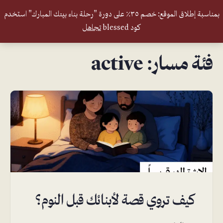
بمناسبة إطلاق الموقع: خصم ٣٥٪ على دورة "رحلة بناء بيتك المبارك" استخدم
كود blessed
تجاهل
فئة مسار:
active
كيف تروي قصة لأبنائك قبل النوم؟