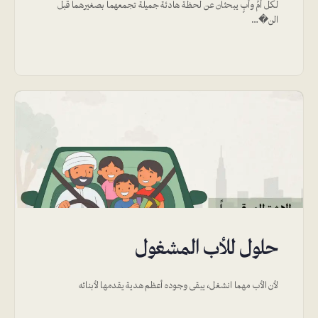
لكل أمٍّ وأبٍ يبحثان عن لحظة هادئة جميلة تجمعهما بصغيرهما قبل
الن�…
حلول للأب المشغول
لأن الأب مهما انشغل، يبقى وجوده أعظم هدية يقدمها لأبنائه