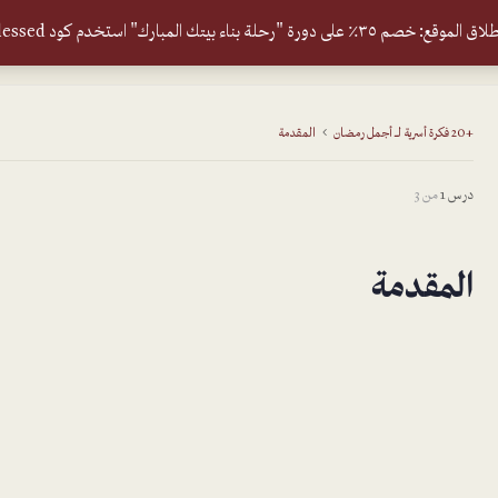
٣٪ على دورة "رحلة بناء بيتك المبارك" استخدم كود blessed
+20 فكرة أسرية لـــ أجمل رمضان
المقدمة
درس 1
من 3
المقدمة