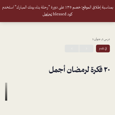
بمناسبة إطلاق الموقع: خصم ٣٥٪ على دورة "رحلة بناء بيتك المبارك" استخدم
كود blessed
تجاهل
درس 1, عنوان 1
في تقدم
٢٠ فكرة لرمضان أجمل