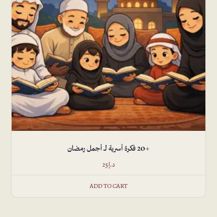
+20 فكرة أسرية لـــ أجمل رمضان
د.إ
25
ADD TO CART