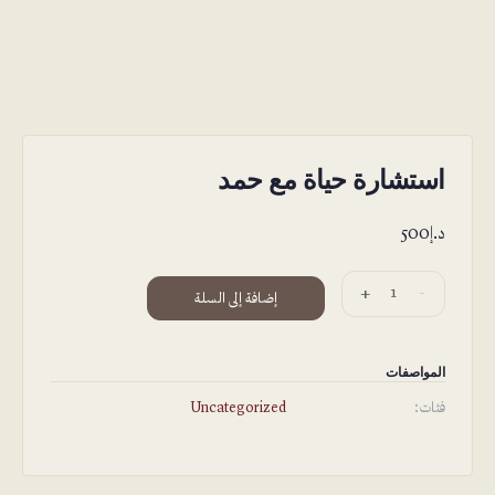
استشارة حياة مع حمد
د.إ
500
كمية
Alternative:
+
-
إضافة إلى السلة
استشارة
حياة
مع
المواصفات
حمد
فئات:
Uncategorized